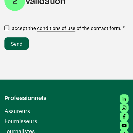
2
Validation
(opens in a new window)
I accept the
conditions of use
of the contact form. *
Linke
Professionnels
Insta
Assureurs
Faceb
(opens in a new window)
Fournisseurs
Youtu
Journalistes
Tikto