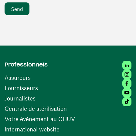
Linke
Professionnels
Insta
Assureurs
Faceb
(opens in a new window)
Fournisseurs
Youtu
Journalistes
Tikto
(opens in a new window)
Centrale de stérilisation
(opens in a new windo
Votre événement au CHUV
(opens in a new window)
International website