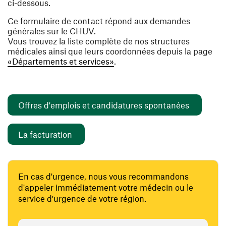
ci-dessous.
Ce formulaire de contact répond aux demandes
générales sur le CHUV.
Vous trouvez la liste complète de nos structures
médicales ainsi que leurs coordonnées depuis la page
«Départements et services»
.
(opens i
Offres d'emplois et candidatures spontanées
(opens in a new window)
La facturation
En cas d'urgence, nous vous recommandons
d'appeler immédiatement votre médecin ou le
service d'urgence de votre région.