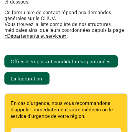
ci-dessous.
Ce formulaire de contact répond aux demandes
générales sur le CHUV.
Vous trouvez la liste complète de nos structures
médicales ainsi que leurs coordonnées depuis la page
«Départements et services»
.
(opens i
Offres d'emplois et candidatures spontanées
(opens in a new window)
La facturation
En cas d'urgence, nous vous recommandons
d'appeler immédiatement votre médecin ou le
service d'urgence de votre région.