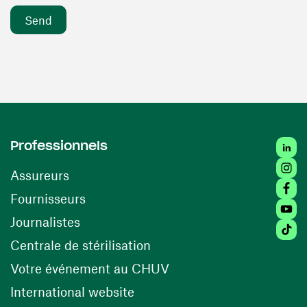
Linke
Professionnels
Insta
Assureurs
Faceb
(opens in a new window)
Fournisseurs
Youtu
Journalistes
Tikto
(opens in a new window)
Centrale de stérilisation
(opens in a new windo
Votre événement au CHUV
(opens in a new window)
International website