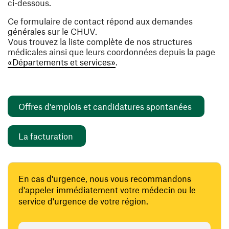
ci-dessous.
Ce formulaire de contact répond aux demandes
générales sur le CHUV.
Vous trouvez la liste complète de nos structures
médicales ainsi que leurs coordonnées depuis la page
«Départements et services»
.
(opens i
Offres d'emplois et candidatures spontanées
(opens in a new window)
La facturation
En cas d'urgence, nous vous recommandons
d'appeler immédiatement votre médecin ou le
service d'urgence de votre région.