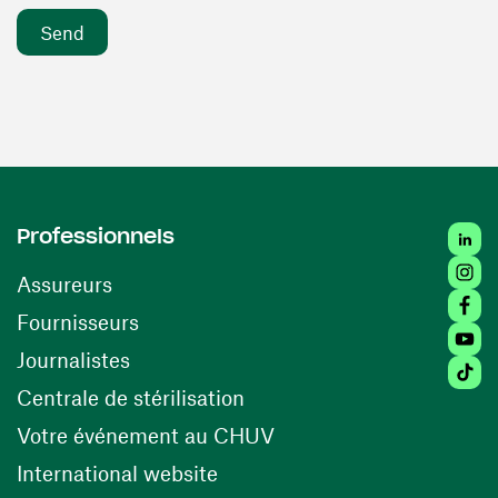
Linke
Professionnels
Insta
Assureurs
Faceb
(opens in a new window)
Fournisseurs
Youtu
Journalistes
Tikto
(opens in a new window)
Centrale de stérilisation
(opens in a new windo
Votre événement au CHUV
(opens in a new window)
International website