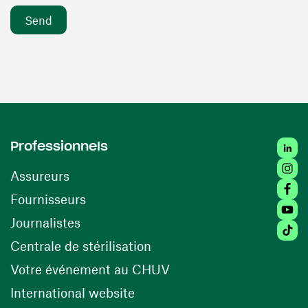
Linke
Professionnels
Insta
Assureurs
Faceb
(opens in a new window)
Fournisseurs
Youtu
Journalistes
Tikto
(opens in a new window)
Centrale de stérilisation
(opens in a new windo
Votre événement au CHUV
(opens in a new window)
International website