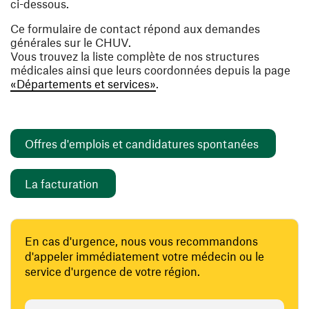
ci-dessous.
Ce formulaire de contact répond aux demandes
générales sur le CHUV.
Vous trouvez la liste complète de nos structures
médicales ainsi que leurs coordonnées depuis la page
«Départements et services»
.
(opens i
Offres d'emplois et candidatures spontanées
(opens in a new window)
La facturation
En cas d'urgence, nous vous recommandons
d'appeler immédiatement votre médecin ou le
service d'urgence de votre région.