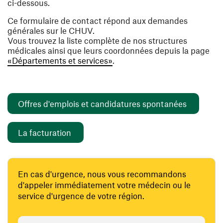
ci-dessous.
Ce formulaire de contact répond aux demandes
générales sur le CHUV.
Vous trouvez la liste complète de nos structures
médicales ainsi que leurs coordonnées depuis la page
«Départements et services»
.
(opens i
Offres d'emplois et candidatures spontanées
(opens in a new window)
La facturation
En cas d'urgence, nous vous recommandons
d'appeler immédiatement votre médecin ou le
service d'urgence de votre région.