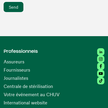
Linke
Professionnels
Insta
Assureurs
Faceb
(opens in a new window)
Fournisseurs
Youtu
Journalistes
Tikto
(opens in a new window)
Centrale de stérilisation
(opens in a new windo
Votre événement au CHUV
(opens in a new window)
International website