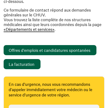
ci-dessous.
Ce formulaire de contact répond aux demandes
générales sur le CHUV.
Vous trouvez la liste complète de nos structures
médicales ainsi que leurs coordonnées depuis la page
«Départements et services»
.
(opens i
Offres d'emplois et candidatures spontanées
(opens in a new window)
La facturation
En cas d'urgence, nous vous recommandons
d'appeler immédiatement votre médecin ou le
service d'urgence de votre région.