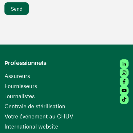
Linke
Professionnels
Insta
Assureurs
Faceb
(opens in a new window)
Fournisseurs
Youtu
Journalistes
Tikto
(opens in a new window)
Centrale de stérilisation
(opens in a new windo
Votre événement au CHUV
(opens in a new window)
International website