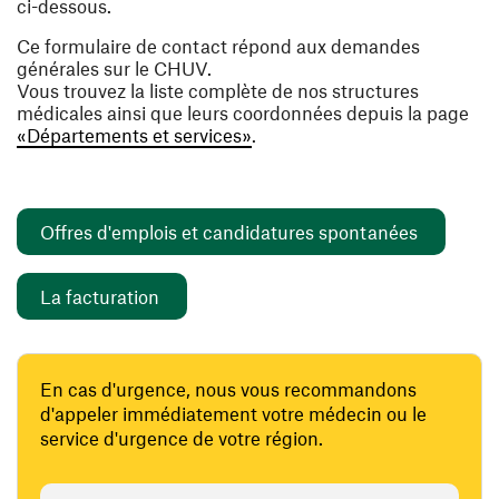
ci-dessous.
Ce formulaire de contact répond aux demandes
générales sur le CHUV.
Vous trouvez la liste complète de nos structures
médicales ainsi que leurs coordonnées depuis la page
«Départements et services»
.
(opens i
Offres d'emplois et candidatures spontanées
(opens in a new window)
La facturation
En cas d'urgence, nous vous recommandons
d'appeler immédiatement votre médecin ou le
service d'urgence de votre région.