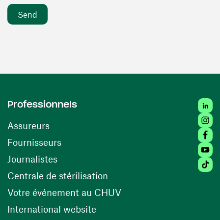
Linke
Professionnels
Insta
Assureurs
Faceb
(opens in a new window)
Fournisseurs
Youtu
Journalistes
Tikto
(opens in a new window)
Centrale de stérilisation
(opens in a new windo
Votre événement au CHUV
(opens in a new window)
International website