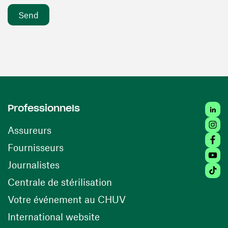
Linke
Professionnels
Insta
Assureurs
Faceb
(opens in a new window)
Fournisseurs
Youtu
Journalistes
Tikto
(opens in a new window)
Centrale de stérilisation
(opens in a new windo
Votre événement au CHUV
(opens in a new window)
International website