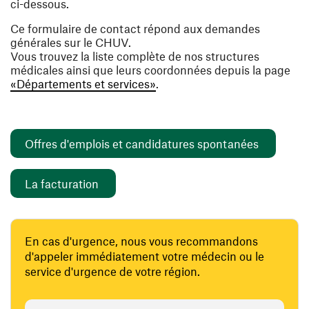
ci-dessous.
Ce formulaire de contact répond aux demandes
générales sur le CHUV.
Vous trouvez la liste complète de nos structures
médicales ainsi que leurs coordonnées depuis la page
«Départements et services»
.
(opens i
Offres d'emplois et candidatures spontanées
(opens in a new window)
La facturation
En cas d'urgence, nous vous recommandons
d'appeler immédiatement votre médecin ou le
service d'urgence de votre région.