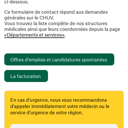
ci-dessous.
Ce formulaire de contact répond aux demandes
générales sur le CHUV.
Vous trouvez la liste complète de nos structures
médicales ainsi que leurs coordonnées depuis la page
«Départements et services»
.
(opens i
Offres d'emplois et candidatures spontanées
(opens in a new window)
La facturation
En cas d'urgence, nous vous recommandons
d'appeler immédiatement votre médecin ou le
service d'urgence de votre région.