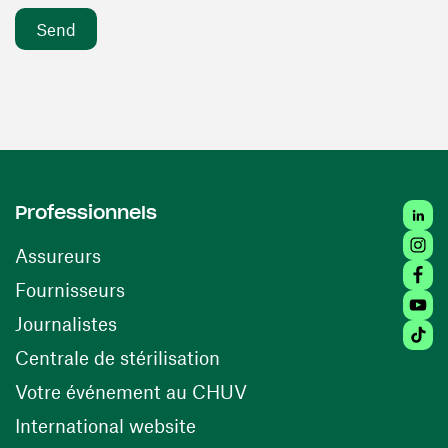
Linke
Professionnels
Insta
Assureurs
Faceb
(opens in a new window)
Fournisseurs
Youtu
Journalistes
Tikto
(opens in a new window)
Centrale de stérilisation
(opens in a new windo
Votre événement au CHUV
(opens in a new window)
International website