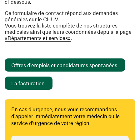
ci-dessous.
Ce formulaire de contact répond aux demandes
générales sur le CHUV.
Vous trouvez la liste complète de nos structures
médicales ainsi que leurs coordonnées depuis la page
«Départements et services»
.
(opens i
Offres d'emplois et candidatures spontanées
(opens in a new window)
La facturation
En cas d'urgence, nous vous recommandons
d'appeler immédiatement votre médecin ou le
service d'urgence de votre région.