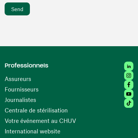
Linke
Professionnels
Insta
Assureurs
Faceb
(opens in a new window)
Fournisseurs
Youtu
Journalistes
Tikto
(opens in a new window)
Centrale de stérilisation
(opens in a new windo
Votre événement au CHUV
(opens in a new window)
International website