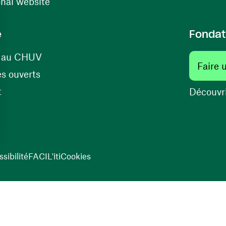
(opens in a new window)
onal website
e
Fondat
(opens in a new window)
s au CHUV
Faire 
(opens in a new window)
s ouverts
(opens in a new window)
t
Découvri
sibilité
FACIL'iti
Cookies