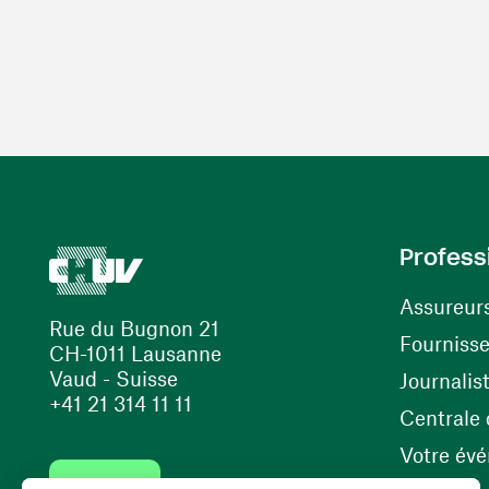
Profess
Assureur
Rue du Bugnon 21
Fourniss
CH-1011 Lausanne
Vaud - Suisse
Journalis
+41 21 314 11 11
Centrale d
Votre év