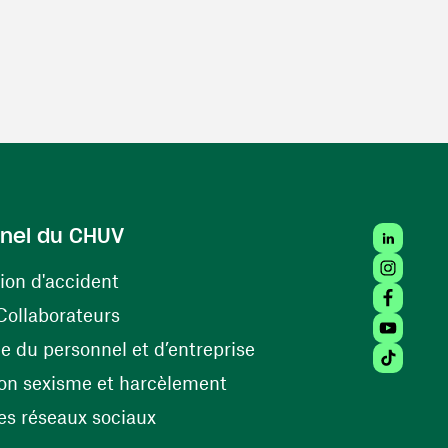
LinkedIn
nel du CHUV
Instagra
(opens in a new window)
ion d'accident
Facebook
(opens in a new window)
Collaborateurs
Youtube 
(opens in a new windo
 du personnel et d’entreprise
Tiktok (
(opens in a new window)
on sexisme et harcèlement
(opens in a new window)
s réseaux sociaux