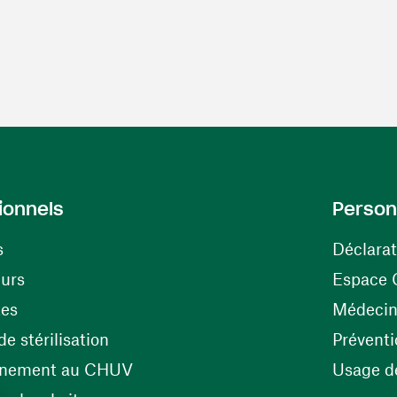
ionnels
Person
s
Déclarat
(opens in a new window)
eurs
Espace 
tes
Médecine
(opens in a new window)
e stérilisation
Préventi
(opens in a new window)
énement au CHUV
Usage de