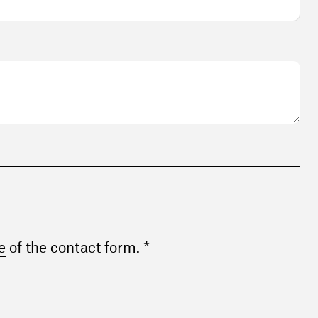
(opens in a new window)
e
of the contact form. *