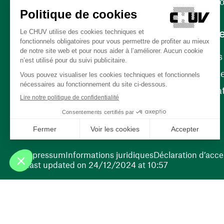
Contact
Internati
Carrièr
Carrière
Nos poste
(opens in a new window)
Bénévola
(opens in a new window)
Impressum
Informations juridiques
Déclaration d’acces
Last updated on 24/12/2024 at 10:57