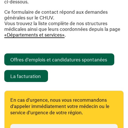
ci-dessous.
Ce formulaire de contact répond aux demandes
générales sur le CHUV.
Vous trouvez la liste complète de nos structures
médicales ainsi que leurs coordonnées depuis la page
«Départements et services»
.
(opens i
Offres d'emplois et candidatures spontanées
(opens in a new window)
La facturation
En cas d'urgence, nous vous recommandons
d'appeler immédiatement votre médecin ou le
service d'urgence de votre région.