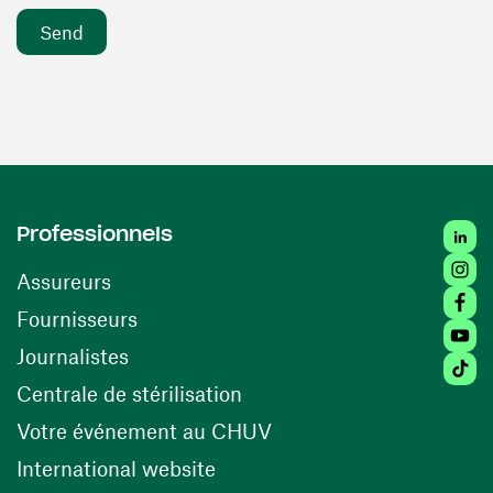
Linke
Professionnels
Insta
Assureurs
Faceb
(opens in a new window)
Fournisseurs
Youtu
Journalistes
Tikto
(opens in a new window)
Centrale de stérilisation
(opens in a new windo
Votre événement au CHUV
(opens in a new window)
International website