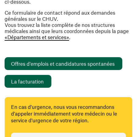
ci-dessous.
Ce formulaire de contact répond aux demandes
générales sur le CHUV.
Vous trouvez la liste complète de nos structures
médicales ainsi que leurs coordonnées depuis la page
«Départements et services»
.
(opens i
Offres d'emplois et candidatures spontanées
(opens in a new window)
La facturation
En cas d'urgence, nous vous recommandons
d'appeler immédiatement votre médecin ou le
service d'urgence de votre région.