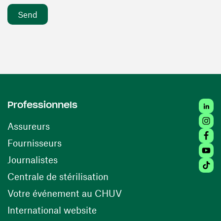
Linke
Professionnels
Insta
Assureurs
Faceb
(opens in a new window)
Fournisseurs
Youtu
Journalistes
Tikto
(opens in a new window)
Centrale de stérilisation
(opens in a new windo
Votre événement au CHUV
(opens in a new window)
International website