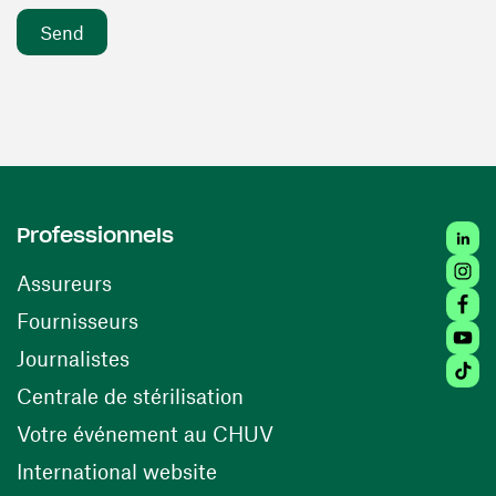
Linke
Professionnels
Insta
Assureurs
Faceb
(opens in a new window)
Fournisseurs
Youtu
Journalistes
Tikto
(opens in a new window)
Centrale de stérilisation
(opens in a new windo
Votre événement au CHUV
(opens in a new window)
International website