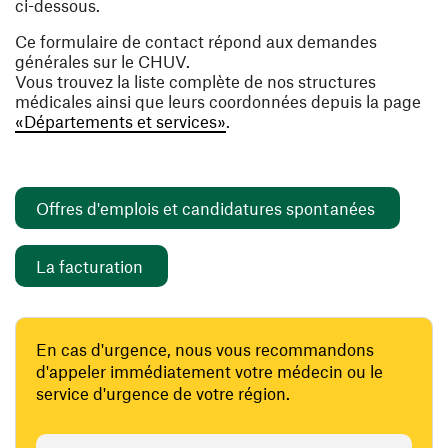
ci-dessous.
Ce formulaire de contact répond aux demandes
générales sur le CHUV.
Vous trouvez la liste complète de nos structures
médicales ainsi que leurs coordonnées depuis la page
«Départements et services»
.
(opens i
Offres d'emplois et candidatures spontanées
(opens in a new window)
La facturation
En cas d'urgence, nous vous recommandons
d'appeler immédiatement votre médecin ou le
service d'urgence de votre région.