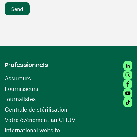
Linke
Professionnels
Insta
Assureurs
Faceb
(opens in a new window)
Fournisseurs
Youtu
Journalistes
Tikto
(opens in a new window)
Centrale de stérilisation
(opens in a new windo
Votre événement au CHUV
(opens in a new window)
International website