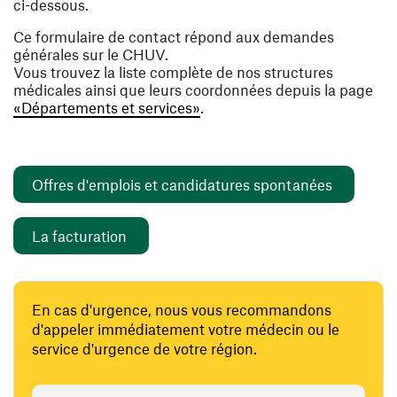
ci-dessous.
Ce formulaire de contact répond aux demandes
générales sur le CHUV.
Vous trouvez la liste complète de nos structures
médicales ainsi que leurs coordonnées depuis la page
«Départements et services»
.
(opens i
Offres d'emplois et candidatures spontanées
(opens in a new window)
La facturation
En cas d'urgence, nous vous recommandons
d'appeler immédiatement votre médecin ou le
service d'urgence de votre région.