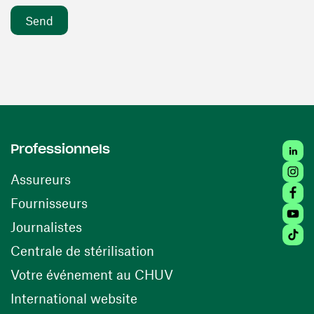
Linke
Professionnels
Insta
Assureurs
Faceb
(opens in a new window)
Fournisseurs
Youtu
Journalistes
Tikto
(opens in a new window)
Centrale de stérilisation
(opens in a new windo
Votre événement au CHUV
(opens in a new window)
International website