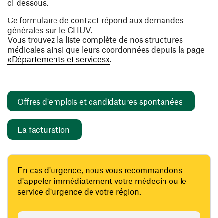
ci-dessous.
Ce formulaire de contact répond aux demandes
générales sur le CHUV.
Vous trouvez la liste complète de nos structures
médicales ainsi que leurs coordonnées depuis la page
«Départements et services»
.
(opens i
Offres d'emplois et candidatures spontanées
(opens in a new window)
La facturation
En cas d'urgence, nous vous recommandons
d'appeler immédiatement votre médecin ou le
service d'urgence de votre région.