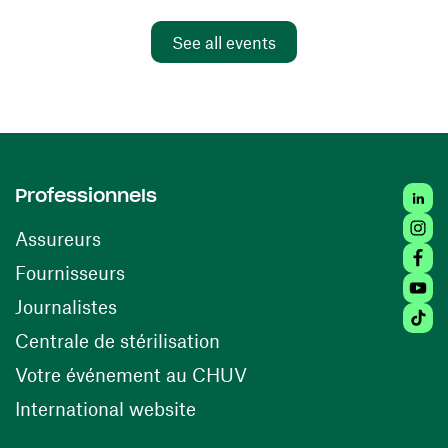
See all events
Linke
Professionnels
Insta
Assureurs
Faceb
(opens in a new window)
Fournisseurs
Youtu
Journalistes
Tikto
(opens in a new window)
Centrale de stérilisation
(opens in a new windo
Votre événement au CHUV
(opens in a new window)
International website