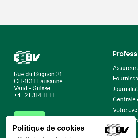
Profess
Assureur
Rue du Bugnon 21
Fourniss
CH-1011 Lausanne
Vaud - Suisse
Journalis
+41 21 314 11 11
Centrale d
Votre év
Contact
Internati