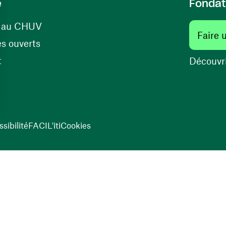
e
Fondat
(opens in a new window)
s au CHUV
Faire 
(opens in a new window)
s ouverts
(opens in a new window)
t
Découvri
sibilité
FACIL'iti
Cookies