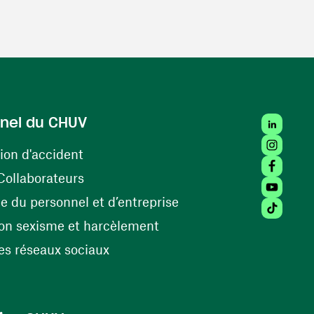
LinkedIn
nel du CHUV
Instagra
(opens in a new window)
ion d'accident
Facebook
(opens in a new window)
Collaborateurs
Youtube 
(opens in a new windo
 du personnel et d’entreprise
Tiktok (
(opens in a new window)
on sexisme et harcèlement
(opens in a new window)
s réseaux sociaux