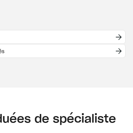
(opens in a new window)
és
uées de spécialiste