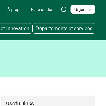
À propos
Faire un don
Urgences
et innovation
Départements et services
Useful links