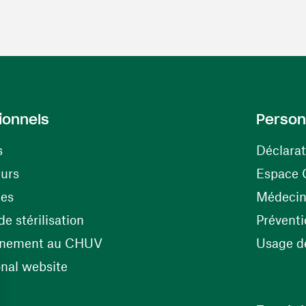
ionnels
Person
s
Déclarat
(opens in a new window)
eurs
Espace 
tes
Médecine
(opens in a new window)
e stérilisation
Préventi
(opens in a new window)
énement au CHUV
Usage de
(opens in a new window)
onal website