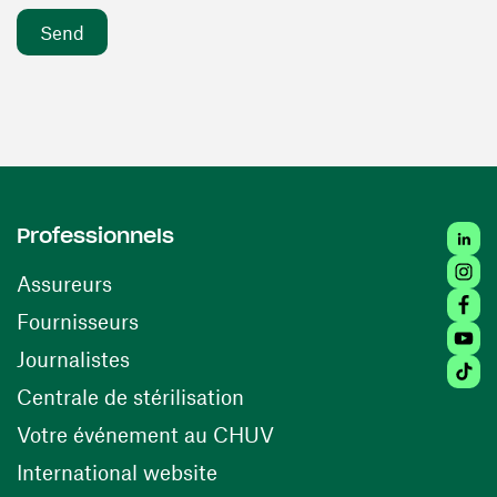
Linke
Professionnels
Insta
Assureurs
Faceb
(opens in a new window)
Fournisseurs
Youtu
Journalistes
Tikto
(opens in a new window)
Centrale de stérilisation
(opens in a new windo
Votre événement au CHUV
(opens in a new window)
International website