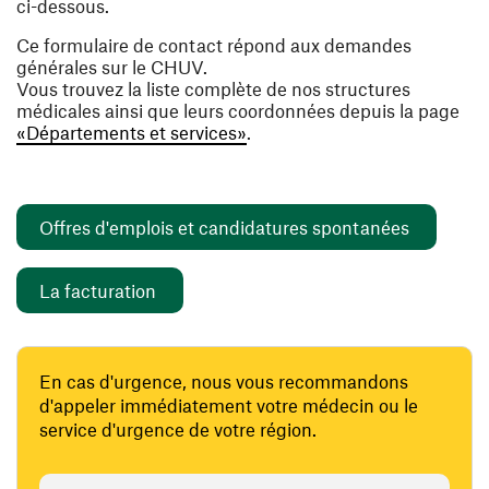
ci-dessous.
Ce formulaire de contact répond aux demandes
générales sur le CHUV.
Vous trouvez la liste complète de nos structures
médicales ainsi que leurs coordonnées depuis la page
«Départements et services»
.
(opens i
Offres d'emplois et candidatures spontanées
(opens in a new window)
La facturation
En cas d'urgence, nous vous recommandons
d'appeler immédiatement votre médecin ou le
service d'urgence de votre région.