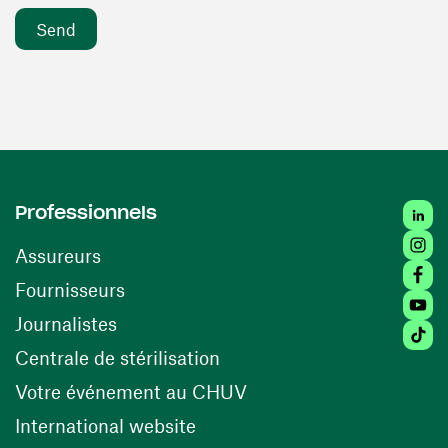
Linke
Professionnels
Insta
Assureurs
Faceb
(opens in a new window)
Fournisseurs
Youtu
Journalistes
Tikto
(opens in a new window)
Centrale de stérilisation
(opens in a new windo
Votre événement au CHUV
(opens in a new window)
International website