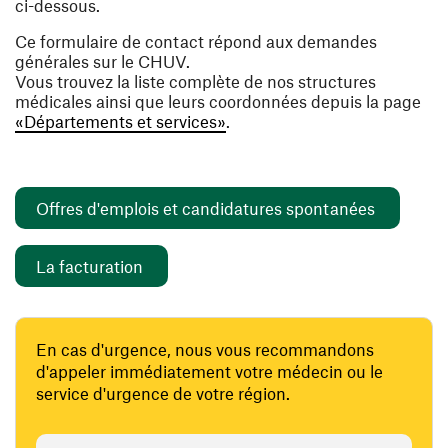
ci-dessous.
Ce formulaire de contact répond aux demandes
générales sur le CHUV.
Vous trouvez la liste complète de nos structures
médicales ainsi que leurs coordonnées depuis la page
«Départements et services»
.
(opens i
Offres d'emplois et candidatures spontanées
(opens in a new window)
La facturation
En cas d'urgence, nous vous recommandons
d'appeler immédiatement votre médecin ou le
service d'urgence de votre région.