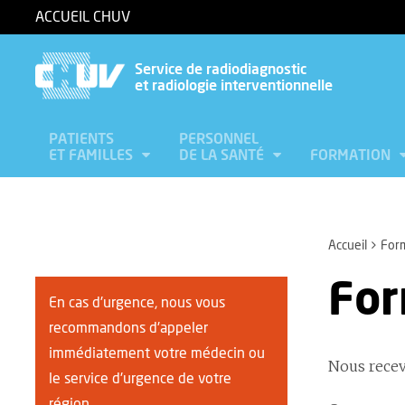
ACCUEIL CHUV
Service de radiodiagnostic
et radiologie interventionnelle
PATIENTS
PERSONNEL
ET FAMILLES
DE LA SANTÉ
FORMATION
Accueil
Form
For
En cas d'urgence, nous vous
recommandons d'appeler
immédiatement votre médecin ou
Nous recev
le service d'urgence de votre
région.