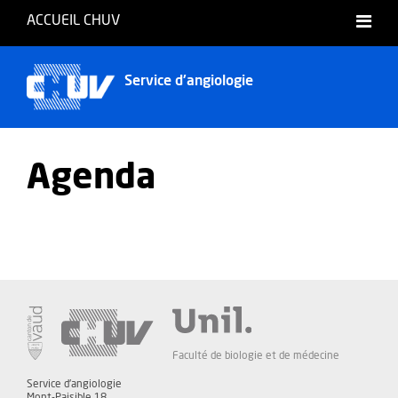
ACCUEIL CHUV
Français
Service d'angiologie
Agenda
Faculté de biologie et de médecine
Service d'angiologie
Mont-Paisible 18