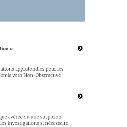
tion »
gations approfondies pour les
chemia with Non-Obstructive
aque avérée ou une suspicion
es investigations si nécessaire