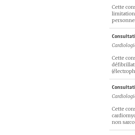
Cette cons
limitation
personnes 
Consultat
Cardiologi
Cette cons
défibrilla
(électrophy
Consultat
Cardiologi
Cette cons
cardiomyo
non sarcom