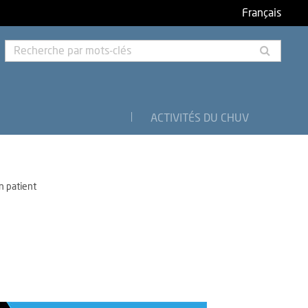
Français
Rech
par
mots-
clés
ACTIVITÉS DU CHUV
n patient