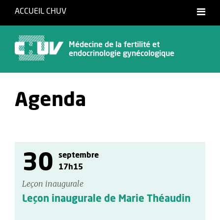
ACCUEIL CHUV
Français
English
Médecine de la fertilité et
endocrinologie gynécologique
Agenda
30
septembre
17h15
Leçon inaugurale
Leçon inaugurale de Marie Théaudin