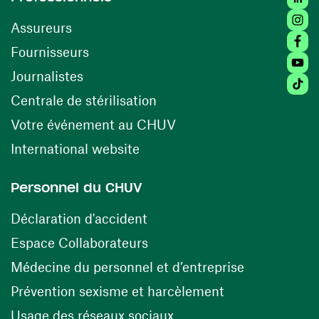
Insta
Assureurs
Faceb
(ouvre une nouvelle fenêtre)
Fournisseurs
Youtu
Journalistes
Tiktok
(ouvre une nouvelle fenêtr
Centrale de stérilisation
(ouvre une nouvelle fen
Votre événement au CHUV
(ouvre une nouvelle fenêtre)
International website
Personnel du CHUV
(ouvre une nouvelle fenêtre)
Déclaration d'accident
(ouvre une nouvelle fenêtre)
Espace Collaborateurs
(ouvre une n
Médecine du personnel et d’entreprise
(ouvre une nouv
Prévention sexisme et harcèlement
(ouvre une nouvelle fenê
Usage des réseaux sociaux