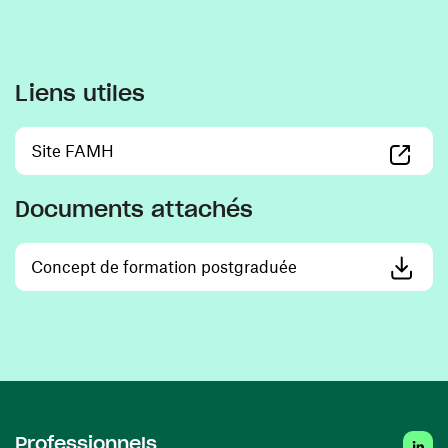
Liens utiles
(ouvre une nouvelle fenêtre)
Site FAMH
Documents attachés
(ouvre une nouvelle 
Concept de formation postgraduée
Linked
Professionnels