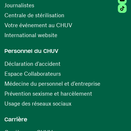
Journalistes
Tiktok
(ouvre une nouvelle fenêtr
Centrale de stérilisation
(ouvre une nouvelle fen
Votre événement au CHUV
(ouvre une nouvelle fenêtre)
International website
Personnel du CHUV
(ouvre une nouvelle fenêtre)
Déclaration d'accident
(ouvre une nouvelle fenêtre)
Espace Collaborateurs
(ouvre une n
Médecine du personnel et d’entreprise
(ouvre une nouv
Prévention sexisme et harcèlement
(ouvre une nouvelle fenê
Usage des réseaux sociaux
Carrière