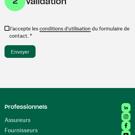
2
Validation
(ouvre une nouvelle
J'accepte les
conditions d'utilisation
du formulaire de
contact. *
Linked
Professionnels
Insta
Assureurs
Faceb
(ouvre une nouvelle fenêtre)
Fournisseurs
Youtu