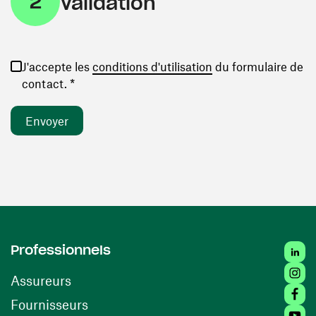
2
Validation
(ouvre une nouvelle
J'accepte les
conditions d'utilisation
du formulaire de
contact. *
Linked
Professionnels
Insta
Assureurs
Faceb
(ouvre une nouvelle fenêtre)
Fournisseurs
Youtu