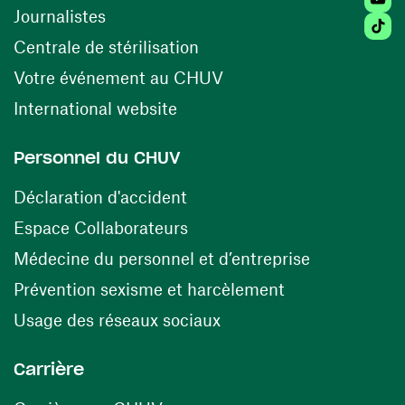
Journalistes
Tiktok
(ouvre une nouvelle fenêtr
Centrale de stérilisation
(ouvre une nouvelle fen
Votre événement au CHUV
(ouvre une nouvelle fenêtre)
International website
Personnel du CHUV
(ouvre une nouvelle fenêtre)
Déclaration d'accident
(ouvre une nouvelle fenêtre)
Espace Collaborateurs
(ouvre une n
Médecine du personnel et d’entreprise
(ouvre une nouv
Prévention sexisme et harcèlement
(ouvre une nouvelle fenê
Usage des réseaux sociaux
Carrière