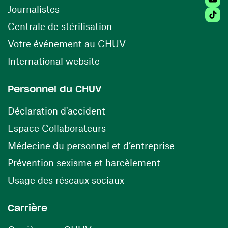
Journalistes
Tiktok
(ouvre une nouvelle fenêtr
Centrale de stérilisation
(ouvre une nouvelle fen
Votre événement au CHUV
(ouvre une nouvelle fenêtre)
International website
Personnel du CHUV
(ouvre une nouvelle fenêtre)
Déclaration d'accident
(ouvre une nouvelle fenêtre)
Espace Collaborateurs
(ouvre une n
Médecine du personnel et d’entreprise
(ouvre une nouv
Prévention sexisme et harcèlement
(ouvre une nouvelle fenê
Usage des réseaux sociaux
Carrière