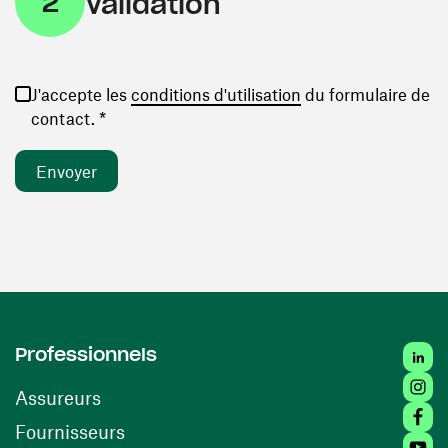
2
Validation
(ouvre une nouvelle
J'accepte les
conditions d'utilisation
du formulaire de
contact. *
Linked
Professionnels
Insta
Assureurs
Faceb
(ouvre une nouvelle fenêtre)
Fournisseurs
Youtu