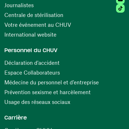
Journalistes
Tiktok
(ouvre une nouvelle fenêtr
Centrale de stérilisation
(ouvre une nouvelle fen
Votre événement au CHUV
(ouvre une nouvelle fenêtre)
International website
Personnel du CHUV
(ouvre une nouvelle fenêtre)
Déclaration d'accident
(ouvre une nouvelle fenêtre)
Espace Collaborateurs
(ouvre une n
Médecine du personnel et d’entreprise
(ouvre une nouv
Prévention sexisme et harcèlement
(ouvre une nouvelle fenê
Usage des réseaux sociaux
Carrière