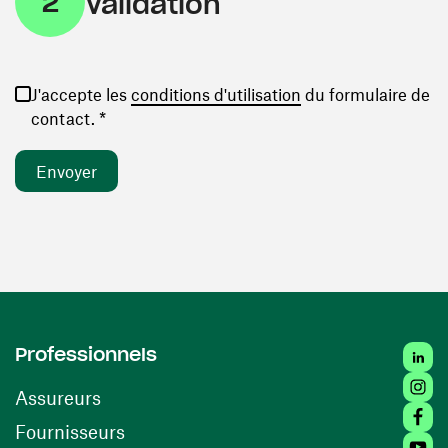
2
Validation
(ouvre une nouvelle
J'accepte les
conditions d'utilisation
du formulaire de
contact. *
Linked
Professionnels
Insta
Assureurs
Faceb
(ouvre une nouvelle fenêtre)
Fournisseurs
Youtu