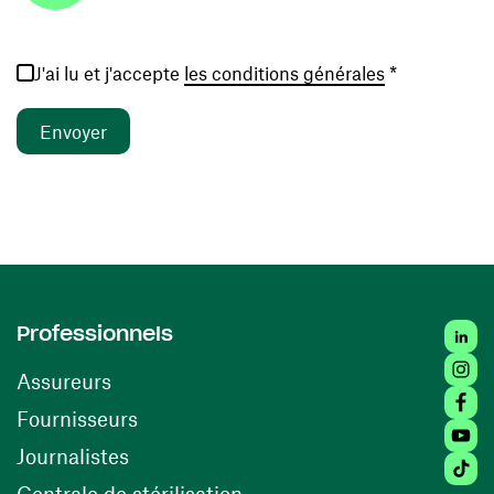
(ouvre une no
J'ai lu et j'accepte
les conditions générales
*
Linked
Professionnels
Insta
Assureurs
Faceb
(ouvre une nouvelle fenêtre)
Fournisseurs
Youtu
Journalistes
Tiktok
(ouvre une nouvelle fenêtr
Centrale de stérilisation