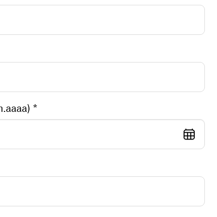
Votre date de naissance (jj.mm.aaaa) *