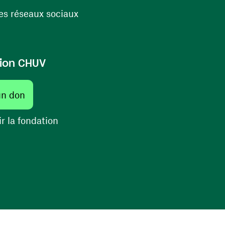
(ouvre une nouvelle fenêtre)
s réseaux sociaux
ion CHUV
(ouvre une nouvelle fenêtre)
un don
(ouvre une nouvelle fenêtre)
r la fondation