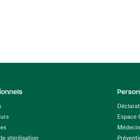
ionnels
Person
s
Déclarat
(ouvre une nouvelle fenêtre)
eurs
Espace 
tes
Médecine
(ouvre une nouvelle fenêtre)
e stérilisation
Préventi