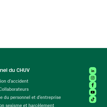
LinkedIn
nel du CHUV
Instagra
(ouvre une nouvelle fenêtre)
ion d'accident
Facebook
(ouvre une nouvelle fenêtre)
Collaborateurs
Youtube 
(ouvre une nouvelle fe
 du personnel et d’entreprise
Tiktok (
(ouvre une nouvelle fenêtr
on sexisme et harcèlement