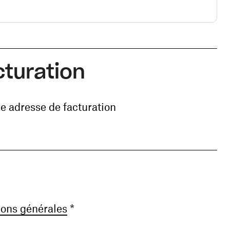
cturation
e adresse de facturation
(ouvre une nouvelle fenêtre)
ions générales
*