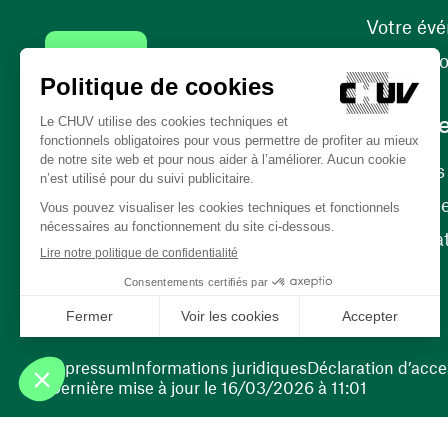
Votre év
Contact
Internati
Carrièr
Carrière
Nos poste
(ouvre une nouvelle fenêtre)
Bénévola
(ouvre une nouvelle fenêtre)
Impressum
Informations juridiques
Déclaration d’acces
Dernière mise à jour le 16/03/2026 à 11:01