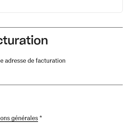
cturation
e adresse de facturation
(ouvre une nouvelle fenêtre)
ions générales
*