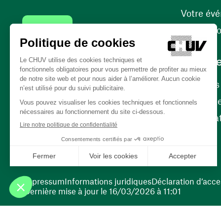
Votre év
Contact
Internati
Carrièr
Carrière
Nos poste
(ouvre une nouvelle fenêtre)
Bénévola
(ouvre une nouvelle fenêtre)
Impressum
Informations juridiques
Déclaration d’acces
Dernière mise à jour le 16/03/2026 à 11:01