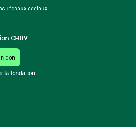
(ouvre une nouvelle fenêtre)
s réseaux sociaux
ion CHUV
(ouvre une nouvelle fenêtre)
un don
(ouvre une nouvelle fenêtre)
r la fondation