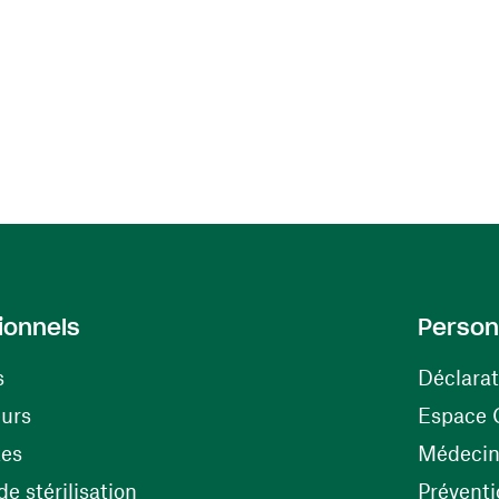
ionnels
Person
s
Déclarat
(ouvre une nouvelle fenêtre)
eurs
Espace 
tes
Médecine
(ouvre une nouvelle fenêtre)
e stérilisation
Préventi