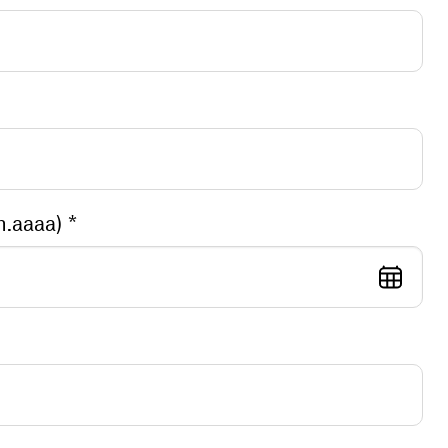
Votre date de naissance (jj.mm.aaaa) *