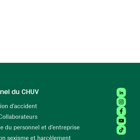
LinkedIn
nel du CHUV
Instagra
(ouvre une nouvelle fenêtre)
ion d'accident
Facebook
(ouvre une nouvelle fenêtre)
Collaborateurs
Youtube 
(ouvre une nouvelle fe
 du personnel et d’entreprise
Tiktok (
(ouvre une nouvelle fenêtr
on sexisme et harcèlement