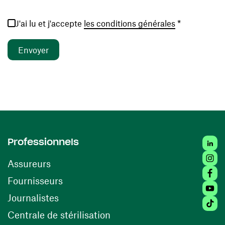
(ouvre une no
J'ai lu et j'accepte
les conditions générales
*
Linked
Professionnels
Insta
Assureurs
Faceb
(ouvre une nouvelle fenêtre)
Fournisseurs
Youtu
Journalistes
Tiktok
(ouvre une nouvelle fenêtr
Centrale de stérilisation