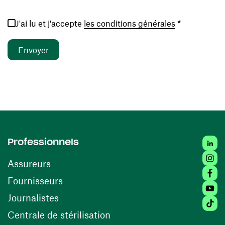
(ouvre une no
J'ai lu et j'accepte
les conditions générales
*
Linked
Professionnels
Insta
Assureurs
Faceb
(ouvre une nouvelle fenêtre)
Fournisseurs
Youtu
Journalistes
Tiktok
(ouvre une nouvelle fenêtr
Centrale de stérilisation