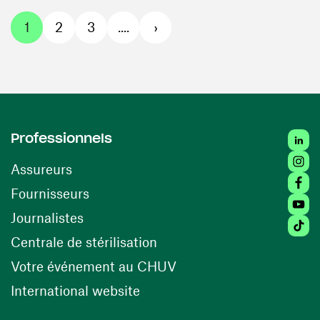
1
2
3
....
›
Linked
Professionnels
Insta
Assureurs
Faceb
(ouvre une nouvelle fenêtre)
Fournisseurs
Youtu
Journalistes
Tiktok
(ouvre une nouvelle fenêtr
Centrale de stérilisation
(ouvre une nouvelle fen
Votre événement au CHUV
(ouvre une nouvelle fenêtre)
International website