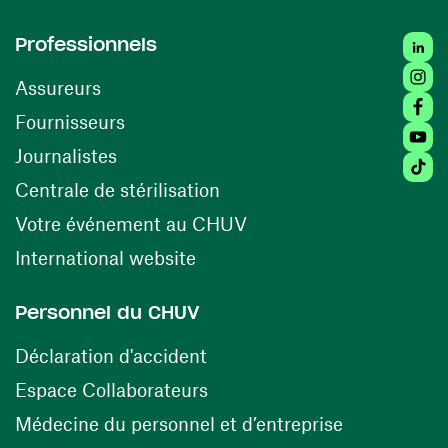
Linked
Professionnels
Insta
Assureurs
Faceb
(ouvre une nouvelle fenêtre)
Fournisseurs
Youtu
Journalistes
Tiktok
(ouvre une nouvelle fenêtr
Centrale de stérilisation
(ouvre une nouvelle fen
Votre événement au CHUV
(ouvre une nouvelle fenêtre)
International website
Personnel du CHUV
(ouvre une nouvelle fenêtre)
Déclaration d'accident
(ouvre une nouvelle fenêtre)
Espace Collaborateurs
(ouvre une n
Médecine du personnel et d’entreprise