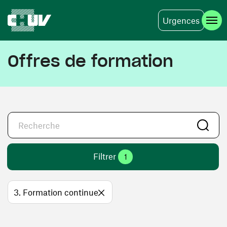
Urgences
Aller au contenu principal
Offres de formation
Filtrer
1
3. Formation continue