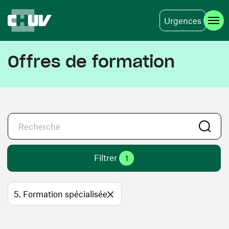
Urgences
Aller au contenu principal
Offres de formation
Filtrer
1
5. Formation spécialisée