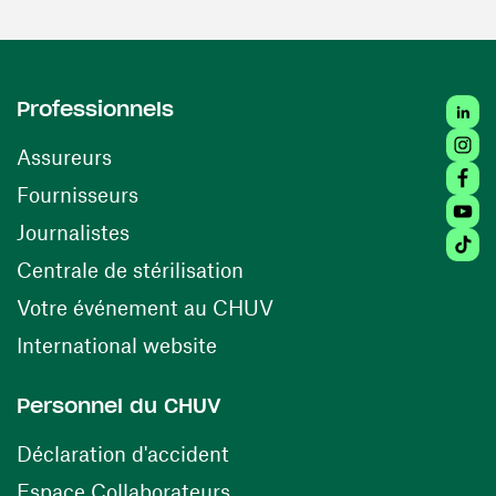
Linked
Professionnels
Insta
Assureurs
Faceb
(ouvre une nouvelle fenêtre)
Fournisseurs
Youtu
Journalistes
Tiktok
(ouvre une nouvelle fenêtr
Centrale de stérilisation
(ouvre une nouvelle fen
Votre événement au CHUV
(ouvre une nouvelle fenêtre)
International website
Personnel du CHUV
(ouvre une nouvelle fenêtre)
Déclaration d'accident
(ouvre une nouvelle fenêtre)
Espace Collaborateurs