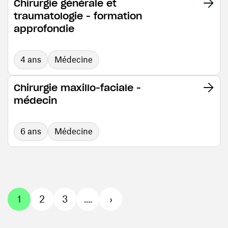
Chirurgie générale et
traumatologie - formation
approfondie
4 ans
Médecine
Chirurgie maxillo-faciale -
médecin
6 ans
Médecine
1
2
3
....
›