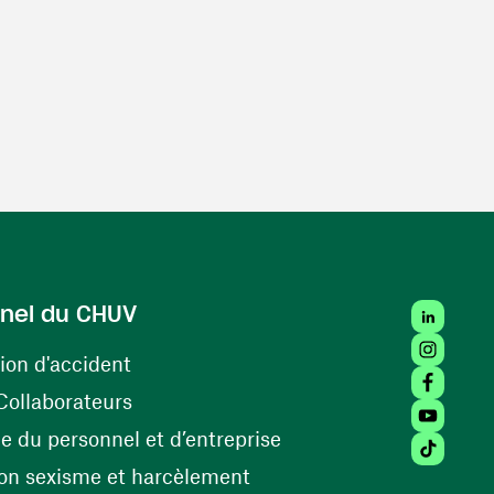
LinkedIn
nel du CHUV
Instagra
(ouvre une nouvelle fenêtre)
ion d'accident
Facebook
(ouvre une nouvelle fenêtre)
Collaborateurs
Youtube 
(ouvre une nouvelle fe
 du personnel et d’entreprise
Tiktok (
(ouvre une nouvelle fenêtr
on sexisme et harcèlement