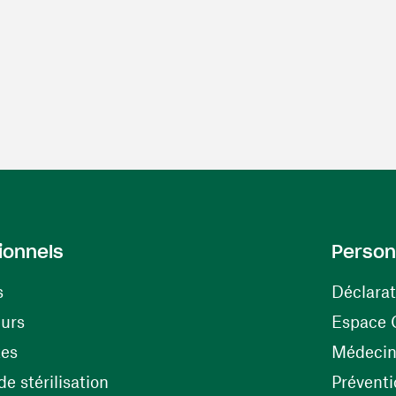
ionnels
Person
s
Déclarat
(ouvre une nouvelle fenêtre)
eurs
Espace 
tes
Médecine
(ouvre une nouvelle fenêtre)
e stérilisation
Préventi