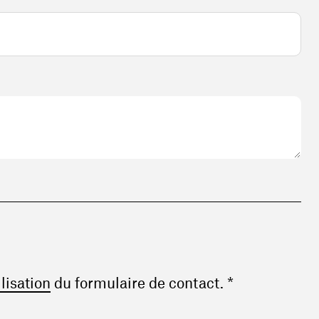
(ouvre une nouvelle fenêtre)
ilisation
du formulaire de contact. *