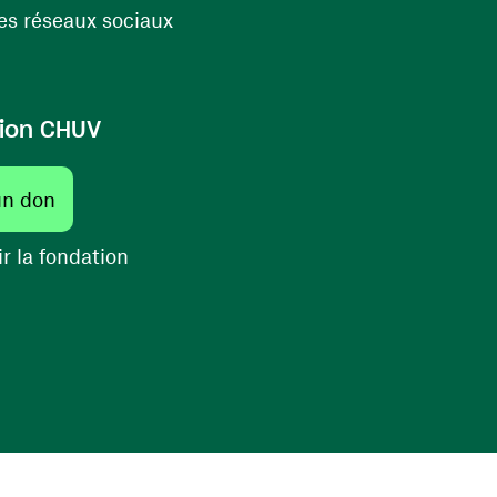
(ouvre une nouvelle fenêtre)
s réseaux sociaux
ion CHUV
(ouvre une nouvelle fenêtre)
un don
(ouvre une nouvelle fenêtre)
r la fondation