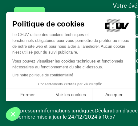
Votre év
Contact
Internati
Carrièr
Carrière
Nos poste
(ouvre une nouvelle fenêtre)
Bénévola
(ouvre une nouvelle fenêtre)
Impressum
Informations juridiques
Déclaration d’acces
Dernière mise à jour le 24/12/2024 à 10:57