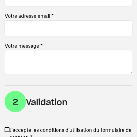
Votre adresse email *
Votre message *
2
Validation
(ouvre une nouvelle
J'accepte les
conditions d'utilisation
du formulaire de