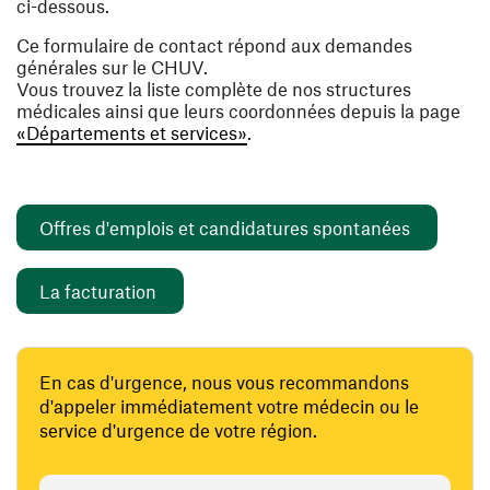
ci-dessous.
Ce formulaire de contact répond aux demandes
générales sur le CHUV.
Vous trouvez la liste complète de nos structures
médicales ainsi que leurs coordonnées depuis la page
«Départements et services»
.
(ouvre un
Offres d'emplois et candidatures spontanées
(ouvre une nouvelle fenêtre)
La facturation
En cas d'urgence, nous vous recommandons
d'appeler immédiatement votre médecin ou le
service d'urgence de votre région.