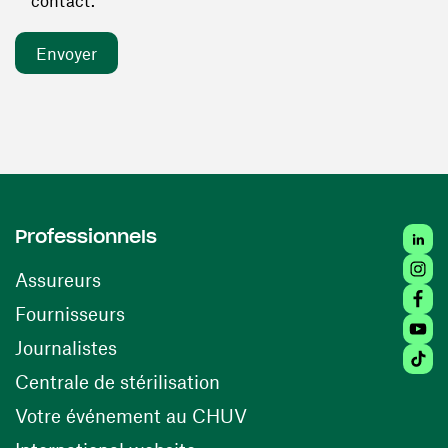
contact. *
Linked
Professionnels
Insta
Assureurs
Faceb
(ouvre une nouvelle fenêtre)
Fournisseurs
Youtu
Journalistes
Tiktok
(ouvre une nouvelle fenêtr
Centrale de stérilisation
(ouvre une nouvelle fen
Votre événement au CHUV