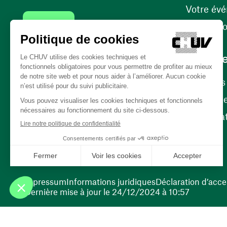
Votre év
Contact
Internati
Carrièr
Carrière
Nos poste
(ouvre une nouvelle fenêtre)
Bénévola
(ouvre une nouvelle fenêtre)
Impressum
Informations juridiques
Déclaration d’acces
Dernière mise à jour le 24/12/2024 à 10:57