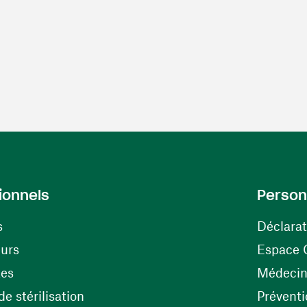
ionnels
Person
s
Déclarat
(ouvre une nouvelle fenêtre)
eurs
Espace 
tes
Médecine
(ouvre une nouvelle fenêtre)
e stérilisation
Préventi