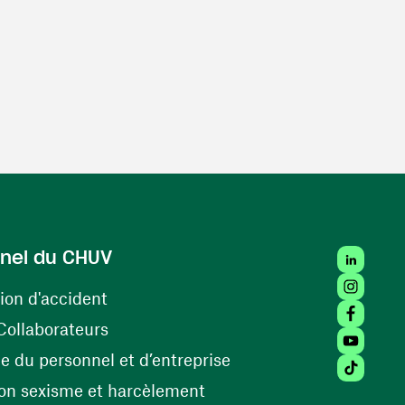
LinkedIn
nel du CHUV
Instagra
(ouvre une nouvelle fenêtre)
ion d'accident
Facebook
(ouvre une nouvelle fenêtre)
Collaborateurs
Youtube 
(ouvre une nouvelle fe
 du personnel et d’entreprise
Tiktok (
(ouvre une nouvelle fenêtr
on sexisme et harcèlement