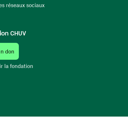
(ouvre une nouvelle fenêtre)
s réseaux sociaux
ion CHUV
(ouvre une nouvelle fenêtre)
un don
(ouvre une nouvelle fenêtre)
r la fondation