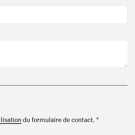
(ouvre une nouvelle fenêtre)
ilisation
du formulaire de contact. *