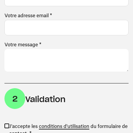
Votre adresse email *
Votre message *
2
Validation
(ouvre une nouvelle
J'accepte les
conditions d'utilisation
du formulaire de