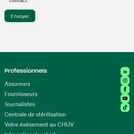
contact. *
Linked
Professionnels
Insta
Assureurs
Faceb
(ouvre une nouvelle fenêtre)
Fournisseurs
Youtu
Journalistes
Tiktok
(ouvre une nouvelle fenêtr
Centrale de stérilisation
(ouvre une nouvelle fen
Votre événement au CHUV