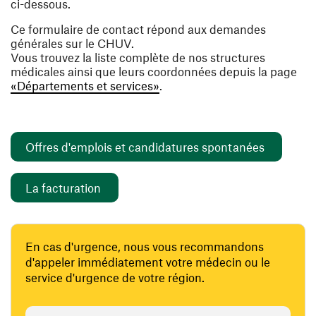
ci-dessous.
Ce formulaire de contact répond aux demandes
générales sur le CHUV.
Vous trouvez la liste complète de nos structures
médicales ainsi que leurs coordonnées depuis la page
«Départements et services»
.
(ouvre un
Offres d'emplois et candidatures spontanées
(ouvre une nouvelle fenêtre)
La facturation
En cas d'urgence, nous vous recommandons
d'appeler immédiatement votre médecin ou le
service d'urgence de votre région.