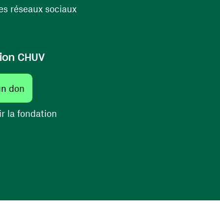
(ouvre une nouvelle fenêtre)
s réseaux sociaux
ion CHUV
(ouvre une nouvelle fenêtre)
un don
(ouvre une nouvelle fenêtre)
r la fondation