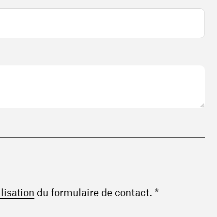
(ouvre une nouvelle fenêtre)
ilisation
du formulaire de contact. *