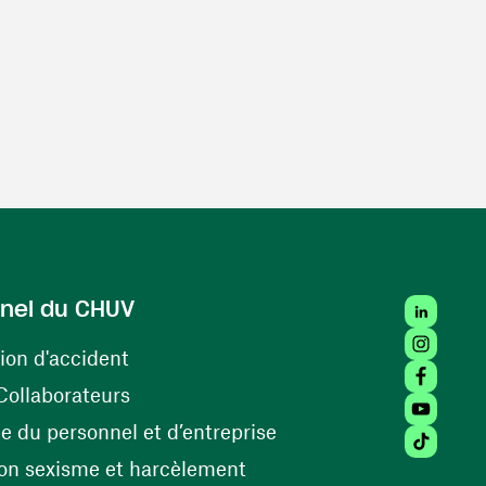
LinkedIn
nel du CHUV
Instagra
(ouvre une nouvelle fenêtre)
ion d'accident
Facebook
(ouvre une nouvelle fenêtre)
Collaborateurs
Youtube 
(ouvre une nouvelle fe
 du personnel et d’entreprise
Tiktok (
(ouvre une nouvelle fenêtr
on sexisme et harcèlement