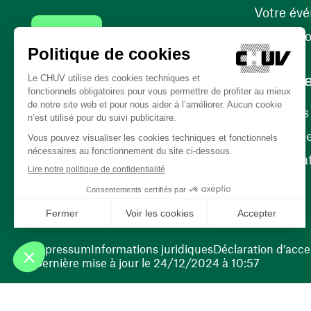
Votre év
Contact
Internati
Carrièr
Carrière
Nos poste
(ouvre une nouvelle fenêtre)
Bénévola
(ouvre une nouvelle fenêtre)
Impressum
Informations juridiques
Déclaration d’acces
Dernière mise à jour le 24/12/2024 à 10:57