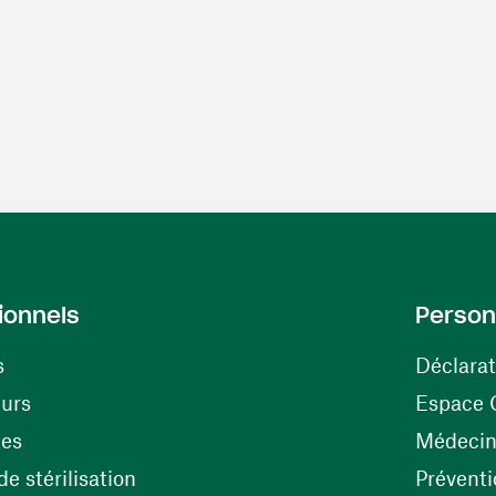
ionnels
Person
s
Déclarat
(ouvre une nouvelle fenêtre)
eurs
Espace 
tes
Médecine
(ouvre une nouvelle fenêtre)
e stérilisation
Préventi