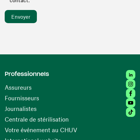
contact. *
Linked
Professionnels
Insta
Assureurs
Faceb
(ouvre une nouvelle fenêtre)
Fournisseurs
Youtu
Journalistes
Tiktok
(ouvre une nouvelle fenêtr
Centrale de stérilisation
(ouvre une nouvelle fen
Votre événement au CHUV