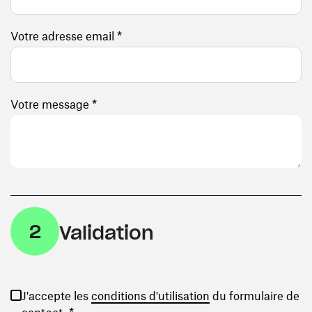
Votre adresse email *
Votre message *
2
Validation
(ouvre une nouvelle
J'accepte les
conditions d'utilisation
du formulaire de