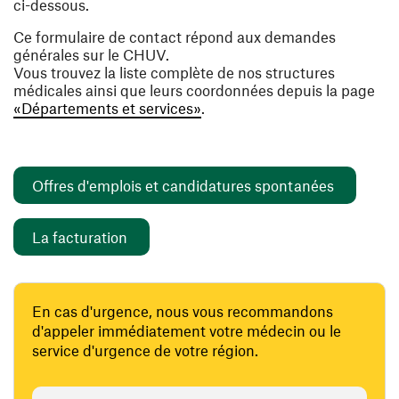
ci-dessous.
Ce formulaire de contact répond aux demandes
générales sur le CHUV.
Vous trouvez la liste complète de nos structures
médicales ainsi que leurs coordonnées depuis la page
«Départements et services»
.
(ouvre un
Offres d'emplois et candidatures spontanées
(ouvre une nouvelle fenêtre)
La facturation
En cas d'urgence, nous vous recommandons
d'appeler immédiatement votre médecin ou le
service d'urgence de votre région.