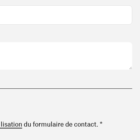
(ouvre une nouvelle fenêtre)
ilisation
du formulaire de contact. *