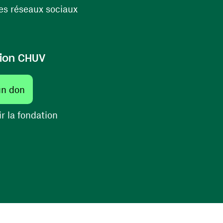
(ouvre une nouvelle fenêtre)
s réseaux sociaux
ion CHUV
(ouvre une nouvelle fenêtre)
un don
(ouvre une nouvelle fenêtre)
r la fondation