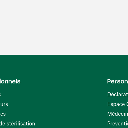
ionnels
Person
s
Déclarat
(ouvre une nouvelle fenêtre)
eurs
Espace 
tes
Médecine
(ouvre une nouvelle fenêtre)
e stérilisation
Préventi