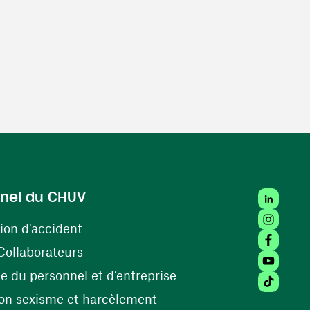
LinkedIn
nel du CHUV
Instagra
(ouvre une nouvelle fenêtre)
ion d'accident
Facebook
(ouvre une nouvelle fenêtre)
Collaborateurs
Youtube 
(ouvre une nouvelle fe
 du personnel et d’entreprise
Tiktok (
(ouvre une nouvelle fenêtr
on sexisme et harcèlement