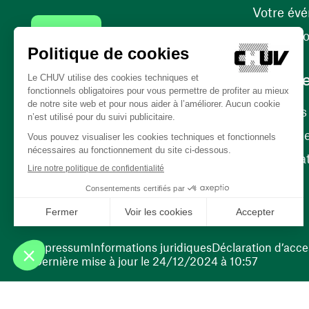
Votre év
Contact
Internati
Carrièr
Carrière
Nos poste
(ouvre une nouvelle fenêtre)
Bénévola
(ouvre une nouvelle fenêtre)
Impressum
Informations juridiques
Déclaration d’acces
Dernière mise à jour le 24/12/2024 à 10:57