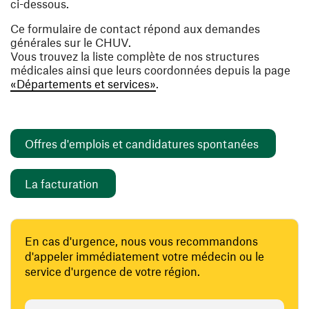
ci-dessous.
Ce formulaire de contact répond aux demandes
générales sur le CHUV.
Vous trouvez la liste complète de nos structures
médicales ainsi que leurs coordonnées depuis la page
«Départements et services»
.
(ouvre un
Offres d'emplois et candidatures spontanées
(ouvre une nouvelle fenêtre)
La facturation
En cas d'urgence, nous vous recommandons
d'appeler immédiatement votre médecin ou le
service d'urgence de votre région.