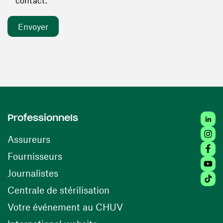
contact. *
Linked
Professionnels
Insta
Assureurs
Faceb
(ouvre une nouvelle fenêtre)
Fournisseurs
Youtu
Journalistes
Tiktok
(ouvre une nouvelle fenêtr
Centrale de stérilisation
(ouvre une nouvelle fen
Votre événement au CHUV