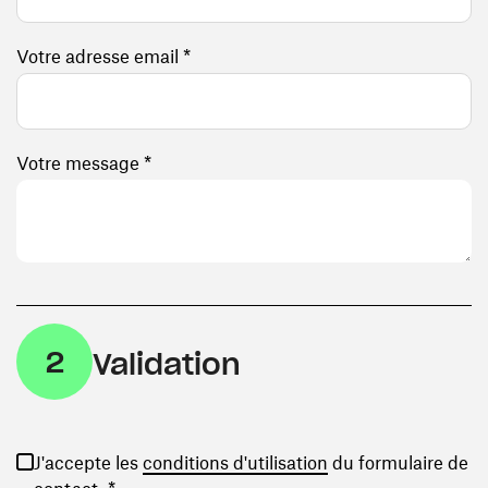
Votre adresse email *
Votre message *
2
Validation
(ouvre une nouvelle
J'accepte les
conditions d'utilisation
du formulaire de