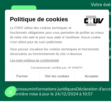
Votre év
Contact
Internati
Carrièr
Carrière
Nos poste
(ouvre une nouvelle fenêtre)
Bénévola
(ouvre une nouvelle fenêtre)
Impressum
Informations juridiques
Déclaration d’acces
Dernière mise à jour le 24/12/2024 à 10:57