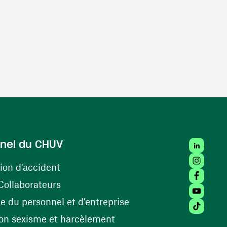
LinkedIn
nel du CHUV
Instagra
(ouvre une nouvelle fenêtre)
ion d'accident
Facebook
(ouvre une nouvelle fenêtre)
Collaborateurs
Youtube 
(ouvre une nouvelle fe
 du personnel et d’entreprise
Tiktok (
(ouvre une nouvelle fenêtr
on sexisme et harcèlement