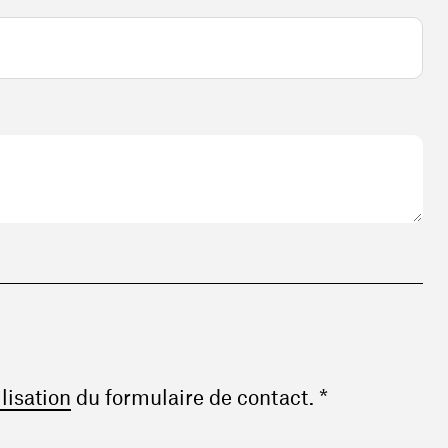
(ouvre une nouvelle fenêtre)
ilisation
du formulaire de contact. *