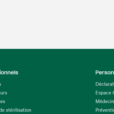
ionnels
Person
s
Déclarat
(ouvre une nouvelle fenêtre)
eurs
Espace 
tes
Médecine
(ouvre une nouvelle fenêtre)
e stérilisation
Préventi