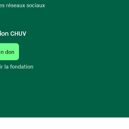
(ouvre une nouvelle fenêtre)
s réseaux sociaux
ion CHUV
(ouvre une nouvelle fenêtre)
un don
(ouvre une nouvelle fenêtre)
r la fondation