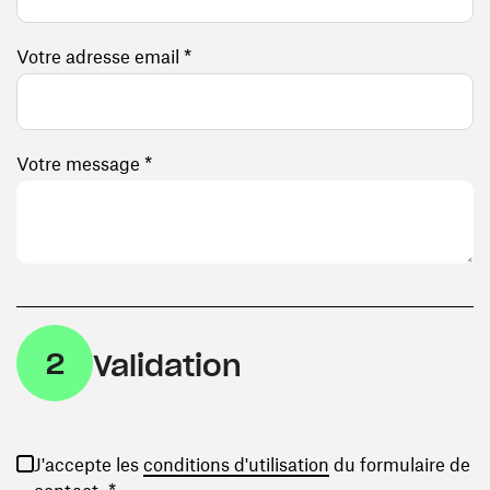
Votre adresse email *
Votre message *
2
Validation
(ouvre une nouvelle
J'accepte les
conditions d'utilisation
du formulaire de