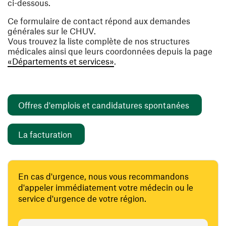
ci-dessous.
Ce formulaire de contact répond aux demandes
générales sur le CHUV.
Vous trouvez la liste complète de nos structures
médicales ainsi que leurs coordonnées depuis la page
«Départements et services»
.
(ouvre un
Offres d'emplois et candidatures spontanées
(ouvre une nouvelle fenêtre)
La facturation
En cas d'urgence, nous vous recommandons
d'appeler immédiatement votre médecin ou le
service d'urgence de votre région.