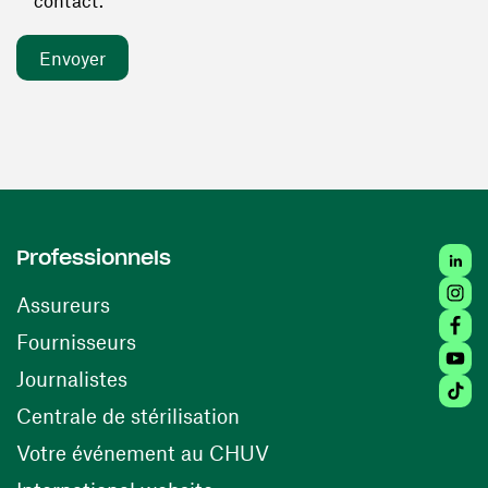
contact. *
Linked
Professionnels
Insta
Assureurs
Faceb
(ouvre une nouvelle fenêtre)
Fournisseurs
Youtu
Journalistes
Tiktok
(ouvre une nouvelle fenêtr
Centrale de stérilisation
(ouvre une nouvelle fen
Votre événement au CHUV