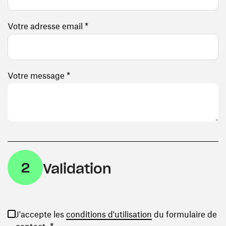
Votre adresse email *
Votre message *
2
Validation
(ouvre une nouvelle
J'accepte les
conditions d'utilisation
du formulaire de