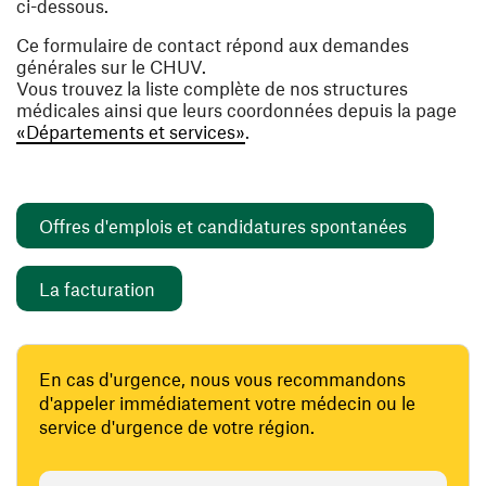
ci-dessous.
Ce formulaire de contact répond aux demandes
générales sur le CHUV.
Vous trouvez la liste complète de nos structures
médicales ainsi que leurs coordonnées depuis la page
«Départements et services»
.
(ouvre un
Offres d'emplois et candidatures spontanées
(ouvre une nouvelle fenêtre)
La facturation
En cas d'urgence, nous vous recommandons
d'appeler immédiatement votre médecin ou le
service d'urgence de votre région.