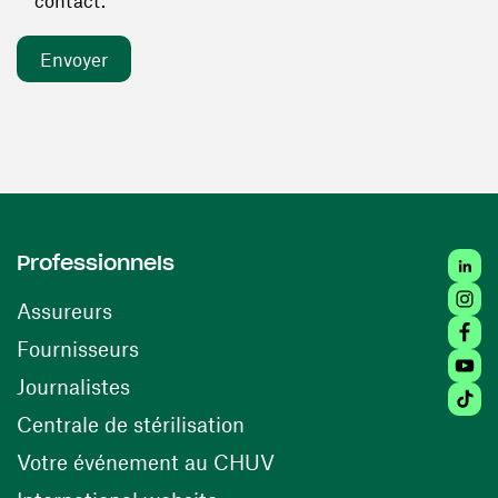
contact. *
Linked
Professionnels
Insta
Assureurs
Faceb
(ouvre une nouvelle fenêtre)
Fournisseurs
Youtu
Journalistes
Tiktok
(ouvre une nouvelle fenêtr
Centrale de stérilisation
(ouvre une nouvelle fen
Votre événement au CHUV