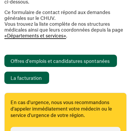
ci-dessous.
Ce formulaire de contact répond aux demandes
générales sur le CHUV.
Vous trouvez la liste complète de nos structures
médicales ainsi que leurs coordonnées depuis la page
«Départements et services»
.
(ouvre un
Offres d'emplois et candidatures spontanées
(ouvre une nouvelle fenêtre)
La facturation
En cas d'urgence, nous vous recommandons
d'appeler immédiatement votre médecin ou le
service d'urgence de votre région.