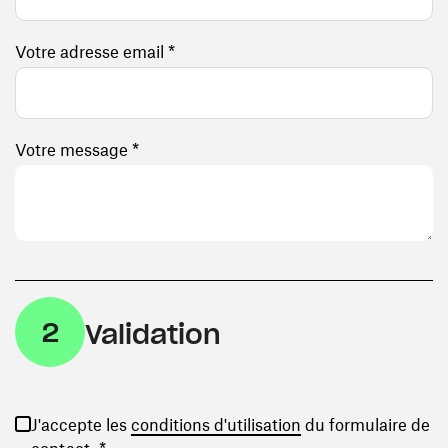
Votre adresse email *
Votre message *
2
Validation
(ouvre une nouvelle
J'accepte les
conditions d'utilisation
du formulaire de