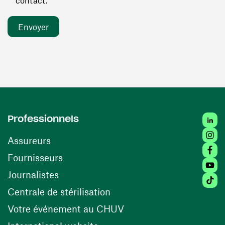
contact. *
Linked
Professionnels
Insta
Assureurs
Faceb
(ouvre une nouvelle fenêtre)
Fournisseurs
Youtu
Journalistes
Tiktok
(ouvre une nouvelle fenêtr
Centrale de stérilisation
(ouvre une nouvelle fen
Votre événement au CHUV